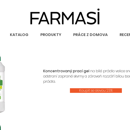
KATALOG
PRODUKTY
PRÁCE Z DOMOVA
RECE
Koncentrovaný prací gel
na bílé prádlo velice s
odstraní zaprané skvrny a zároveň rozzáří bílou b
prádla.
Koupit se slevou 23%