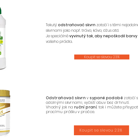
Tekutý
odstraňovač skvrn
zatočí i s těmi nejodoln
skvrnami jako např. tráva, káva, džus atd.
Je speciálně
vyvinutý tak, aby nepoškodil barvy
vašeho prádla.
Koupit se slevou 23%
Odstraňovač skvrn
v
sypané podobě
zatočí 
odolnými skvrnami, vyčistí obuv bez drhnutí.
Vhodný jak na
ruční praní
, tak i můžete přisypat
pracímu prášku v pračce.
Koupit se slevou 23%