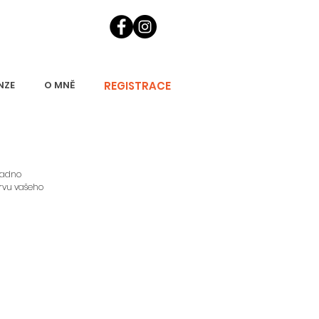
REGISTRACE
NZE
O MNĚ
nadno
arvu vašeho