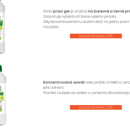
Tento
prací gel
je vhodný
na barevné a černé pr
Zabraňuje vyblednutí barev vašeho prádla.
Díky koncentrovanému složení stačí na jedno pran
množství.
Koupit se slevou 23%
Koncentrovaná aviváž
vaše prádlo změkčí a usn
jeho žehlení.
Proniká hluboko do vláken a zanechá dlouhotrvající
Koupit se slevou 23%