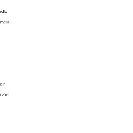
ádlo.
í malé
adní
 vůni.